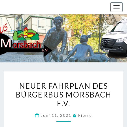
Togg
navig
NEUER
NEUER FAHRPLAN DES
FAHRPLAN
BÜRGERBUS MORSBACH
DES
E.V.
BÜRGERBUS
MORSBACH
Juni 11, 2021
Pierre
E.V.